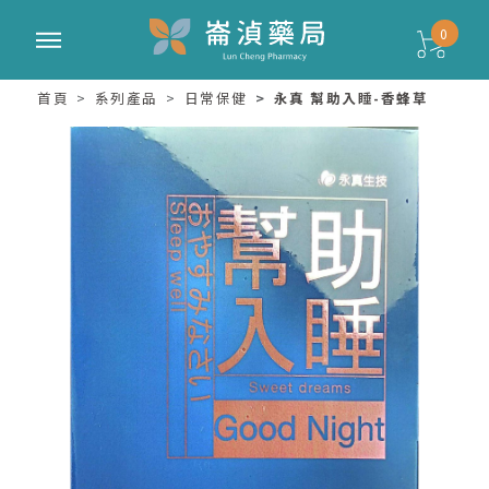
0
首頁
系列產品
日常保健
永真 幫助入睡-香蜂草