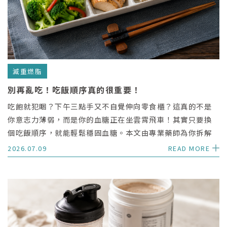
減重燃脂
別再亂吃！吃飯順序真的很重要！
吃飽就犯睏？下午三點手又不自覺伸向零食櫃？這真的不是
你意志力薄弱，而是你的血糖正在坐雲霄飛車！其實只要換
個吃飯順序，就能輕鬆穩固血糖。本文由專業藥師為你拆解
不挨餓的降血糖 5 步驟，只要記住五字口訣，不用刻意少吃
2026.07.09
READ MORE
也能讓身體代謝維持在最好狀態。