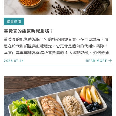
減重燃脂
薑黃真的能幫助減重嗎？
薑黃真的能幫助減脂？它的核心關鍵其實不在盲目燃脂，而
是在於代謝調控與血糖穩定，它更像是體內的代謝糾察隊！
本文由專業藥師為你解析薑黃素的 4 大減肥功效、如何透過
黑胡椒與油脂提升吸收率的 3 個關鍵，以及高劑量長期補充
2026.07.14
READ MORE
的相關注意事項。