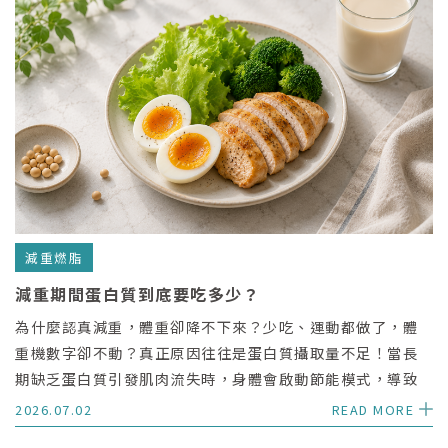
減重燃脂
減重期間蛋白質到底要吃多少？
為什麼認真減重，體重卻降不下來？少吃、運動都做了，體
重機數字卻不動？真正原因往往是蛋白質攝取量不足！當長
期缺乏蛋白質引發肌肉流失時，身體會啟動節能模式，導致
減重代謝變慢。本文將由專業觀點為你深度拆解蛋白質不足
2026.07.02
READ MORE
的 5 大警訊，並附上每日蛋白質攝取量計算公式。