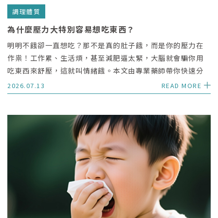
調理體質
為什麼壓力大特別容易想吃東西？
明明不餓卻一直想吃？那不是真的肚子餓，而是你的壓力在
作祟！工作累、生活煩，甚至減肥逼太緊，大腦就會騙你用
吃東西來舒壓，這就叫情緒餓。本文由專業藥師帶你快速分
辨真餓與假餓，並分享 3 招關掉假胃口的科學調整法，幫你
2026.07.13
READ MORE
找出少吃卻瘦不下來的壓力盲點。